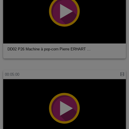
DD02 P26 Machine à pop-corn Pierre ERHART …
00:05:00