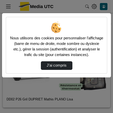
Media UTC
Rechercher
Accueil
Dernières vidéos
Nous utilisons des cookies pour personnaliser l’affichage
(barre de menu de droite, mode sombre ou dyslexie
00:04:56
etc.), gérer la session (authentification) et analyser le
trafic du site (pour certaines instances).
J’ai compris
DD02 P26 Gril DUPRIET Mathis PLANO Lisa