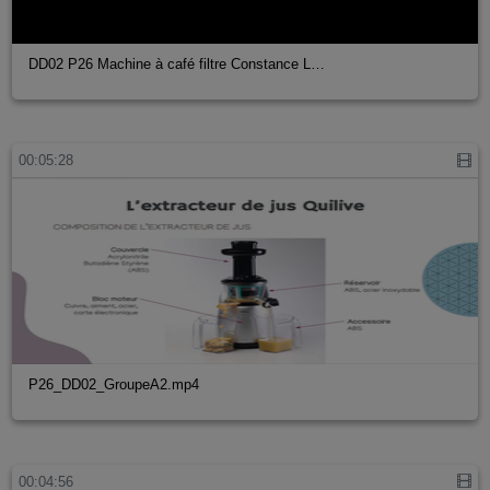
DD02 P26 Machine à café filtre Constance L…
00:05:28
P26_DD02_GroupeA2.mp4
00:04:56