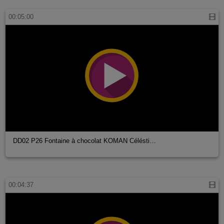
00:05:00
DD02 P26 Fontaine à chocolat KOMAN Célésti…
00:04:37