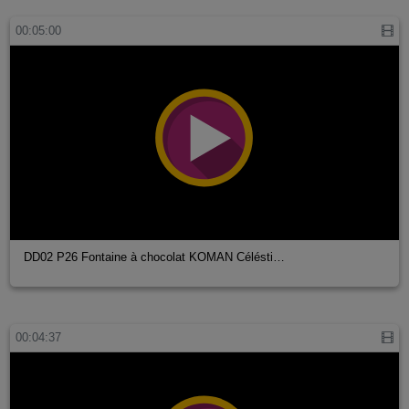
00:05:00
DD02 P26 Fontaine à chocolat KOMAN Célésti…
00:04:37