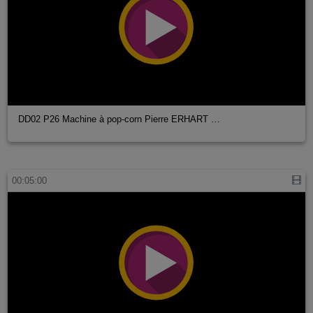
DD02 P26 Machine à pop-corn Pierre ERHART …
00:05:00