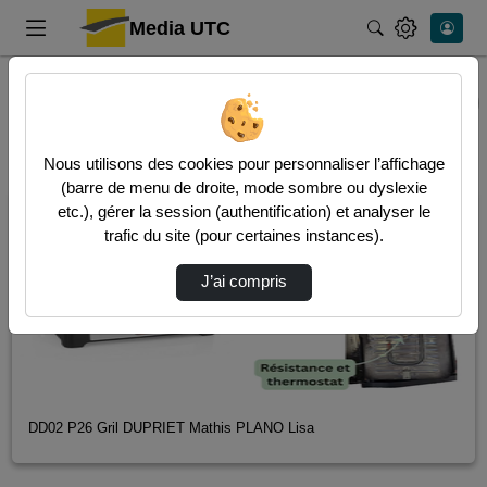
Media UTC
Rechercher
Accueil
Dernières vidéos
Nous utilisons des cookies pour personnaliser l’affichage
(barre de menu de droite, mode sombre ou dyslexie
00:04:56
etc.), gérer la session (authentification) et analyser le
trafic du site (pour certaines instances).
J’ai compris
DD02 P26 Gril DUPRIET Mathis PLANO Lisa