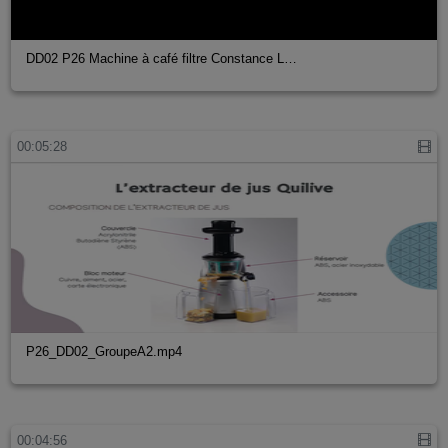
DD02 P26 Machine à café filtre Constance L…
00:05:28
P26_DD02_GroupeA2.mp4
00:04:56