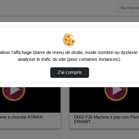
iser l’affichage (barre de menu de droite, mode sombre ou dyslexie etc
analyser le trafic du site (pour certaines instances).
00:04:37
J’ai compris
aine à chocolat KOMAN
DD02 P26 Machine à pop-corn Pierr
ERHART …