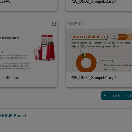
upeA9
P26_DD02_GroupeB2.mp4
00:05:12
upeB8.mov
P26_DD02_GroupeB1.mp4
Afficher toutes 
ESUP-Portail