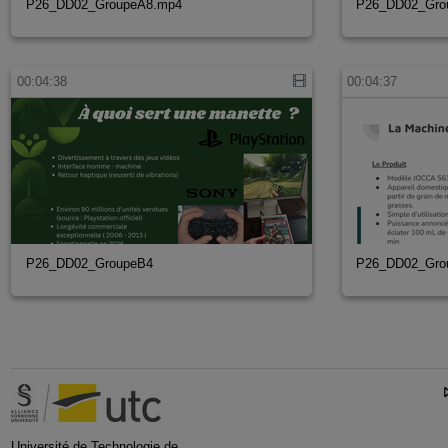
P26_DD02_GroupeA8.mp4
P26_DD02_Gro
00:04:38
00:04:37
P26_DD02_GroupeB4
P26_DD02_Gro
Université de Technologie de