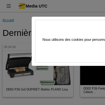
Media UTC
Accueil
Dernières vidéos
Nous utilisons des cookies pour personnal
00:04:56
00:05:00
DD02 P26 Font
DD02 P26 Gril DUPRIET Mathis PLANO Lisa
Célésti…