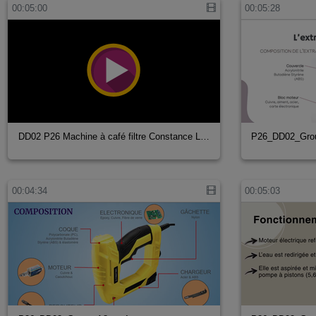
00:05:00
00:05:28
DD02 P26 Machine à café filtre Constance L…
P26_DD02_Gro
00:04:34
00:05:03