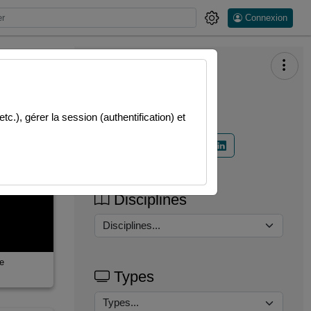
Connexion
Partager
.), gérer la session (authentification) et
Disciplines
e
Types