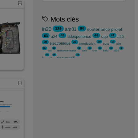
Mots clés
94
tn20
am01
129
soutenance projet
48
44
41
63
a24
3dexperience
cao
a25
19
18
30
30
electronique
introduction
butc
plm
15
12
12
11
11
10
10
cad
interface utilisateur
catia
creo
3dt&a
dd02
10
10
10
fta
ia
tolerancement 3d