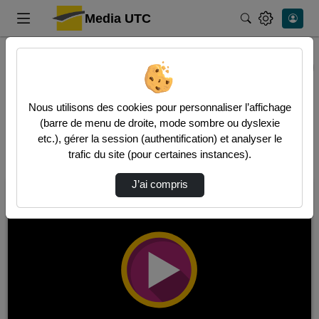
Media UTC
Rechercher
Accueil
BUTC
BUTC
Video
Audio
Nous utilisons des cookies pour personnaliser l’affichage
(barre de menu de droite, mode sombre ou dyslexie
Vidéos, tutoriels et explications du site de la BUTC
etc.), gérer la session (authentification) et analyser le
trafic du site (pour certaines instances).
18 vidéos trouvées
J’ai compris
00:02:38