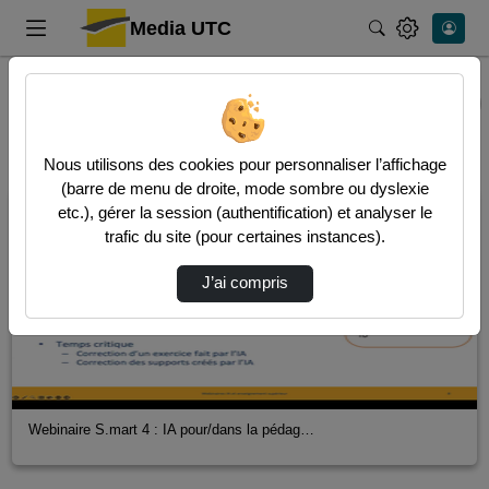
Media UTC
Rechercher
Accueil
Vidéos
10 vidéos trouvées
Audio
Video
Nous utilisons des cookies pour personnaliser l’affichage
(barre de menu de droite, mode sombre ou dyslexie
00:45:33
etc.), gérer la session (authentification) et analyser le
trafic du site (pour certaines instances).
J’ai compris
Webinaire S.mart 4 : IA pour/dans la pédag…