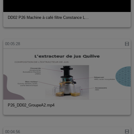
DD02 P26 Machine à café filtre Constance L…
00:05:28
P26_DD02_GroupeA2.mp4
00:04:56