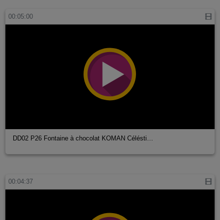
00:05:00
DD02 P26 Fontaine à chocolat KOMAN Célésti…
00:04:37