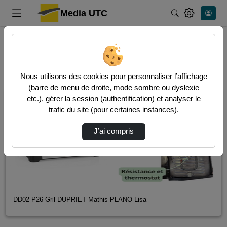
Media UTC
Rechercher
Accueil
Dernières vidéos
Nous utilisons des cookies pour personnaliser l’affichage
(barre de menu de droite, mode sombre ou dyslexie
00:04:56
etc.), gérer la session (authentification) et analyser le
trafic du site (pour certaines instances).
J’ai compris
DD02 P26 Gril DUPRIET Mathis PLANO Lisa