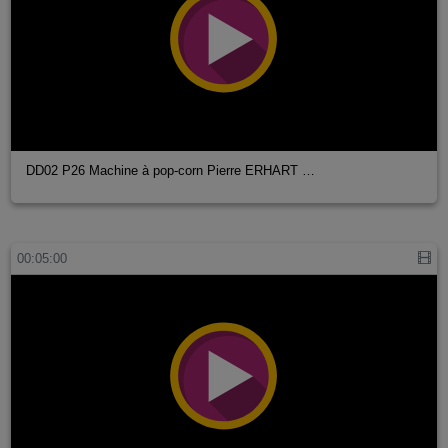
DD02 P26 Machine à pop-corn Pierre ERHART …
00:05:00