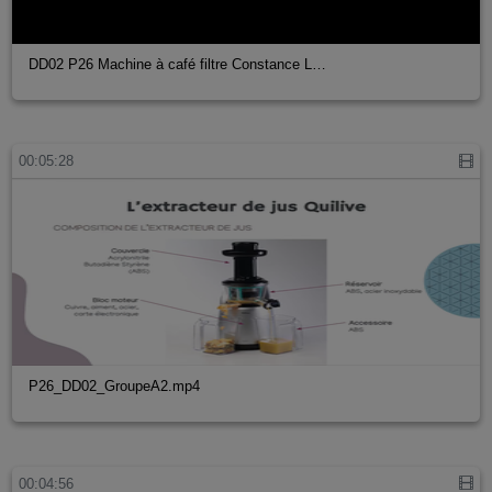
DD02 P26 Machine à café filtre Constance L…
00:05:28
P26_DD02_GroupeA2.mp4
00:04:56