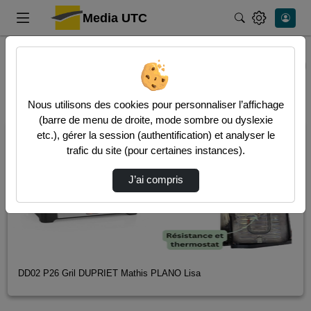
Media UTC
Rechercher
Accueil
Vidéos
1890 vidéos trouvées
Audio
Video
Nous utilisons des cookies pour personnaliser l’affichage
(barre de menu de droite, mode sombre ou dyslexie
00:04:56
etc.), gérer la session (authentification) et analyser le
trafic du site (pour certaines instances).
J’ai compris
DD02 P26 Gril DUPRIET Mathis PLANO Lisa