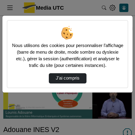
Media UTC
Rechercher
Accueil
InfoTV
Adouane Ines V2
InfoTV
Nous utilisons des cookies pour personnaliser l’affichage
(barre de menu de droite, mode sombre ou dyslexie
etc.), gérer la session (authentification) et analyser le
trafic du site (pour certaines instances).
J’ai compris
Lire
la
vidéo
Adouane INES V2