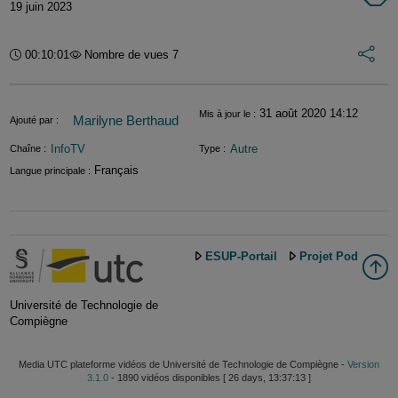
19 juin 2023
Int
Durée :
00:10:01
Nombre de vues 7
Informations
31 août 2020 14:12
Mis à jour le :
Marilyne Berthaud
Ajouté par :
InfoTV
Autre
Chaîne :
Type :
Français
Langue principale :
ESUP-Portail
Projet Pod
Université de Technologie de
Compiègne
Media UTC plateforme vidéos de Université de Technologie de Compiègne -
Version
3.1.0
- 1890 vidéos disponibles [ 26 days, 13:37:13 ]