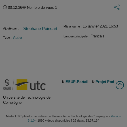
Int
Durée :
00:12:36
Nombre de vues 1
Informations
15 janvier 2021 16:53
Mis à jour le :
Stephane Poinsart
Ajouté par :
Français
Langue principale :
Autre
Type :
ESUP-Portail
Projet Pod
Université de Technologie de
Compiègne
Media UTC plateforme vidéos de Université de Technologie de Compiègne -
Version
3.1.0
- 1890 vidéos disponibles [ 26 days, 13:37:13 ]