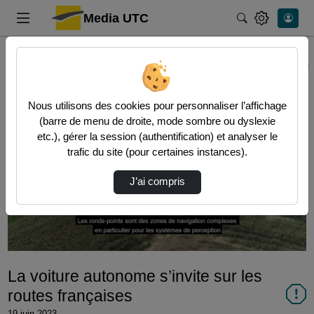
Media UTC
Rechercher
Accueil
Vidéos
La voiture autonome s’invite sur les routes …
Nous utilisons des cookies pour personnaliser l’affichage
(barre de menu de droite, mode sombre ou dyslexie
etc.), gérer la session (authentification) et analyser le
trafic du site (pour certaines instances).
Lire
J’ai compris
la
vidéo
La voiture autonome s’invite sur les
routes françaises
19 juin 2023