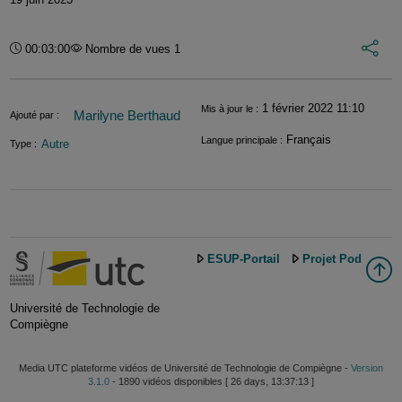
Int
Durée :
00:03:00
Nombre de vues 1
Informations
1 février 2022 11:10
Mis à jour le :
Marilyne Berthaud
Ajouté par :
Français
Langue principale :
Autre
Type :
ESUP-Portail
Projet Pod
Université de Technologie de
Compiègne
Media UTC plateforme vidéos de Université de Technologie de Compiègne -
Version
3.1.0
- 1890 vidéos disponibles [ 26 days, 13:37:13 ]