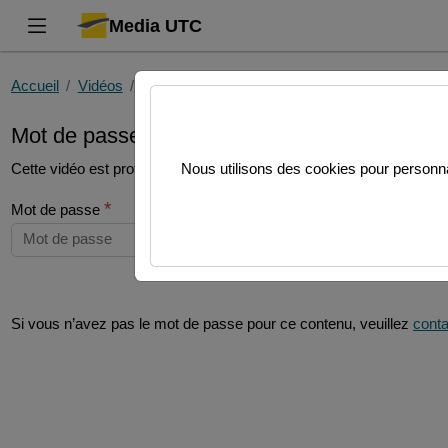
Media UTC
Accueil
Vidéos
JD_CM Supply Chain Performance.mp4
Mot de passe requis
Cette vidéo est protégée par un mot de passe, veuillez le fournir et
Nous utilisons des cookies pour personnal
*
Mot de passe
Si vous n’avez pas le mot de passe pour ce contenu, veuillez
conta