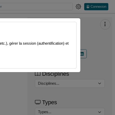
Connexion
Partager
.), gérer la session (authentification) et
Disciplines
Types