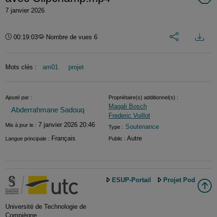
7 janvier 2026
Intégrer/P
Té
Durée :
00:19:03
Nombre de vues 6
Mots clés :
am01
projet
Informations
Ajouté par :
Propriétaire(s) additionnel(s) :
Magali Bosch
Abderrahmane Sadouq
Frederic Voillot
7 janvier 2026 20:46
Mis à jour le :
Soutenance
Type :
Français
Autre
Langue principale :
Public :
ESUP-Portail
Projet Pod
Université de Technologie de
Compiègne