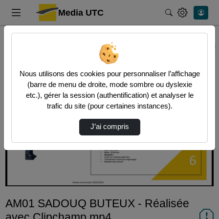
Media UTC
Rechercher
Accueil
Vidéos
AM01 SADOUQ BUTEUX ‐ Réalisée avec Clipchamp…
Nous utilisons des cookies pour personnaliser l’affichage
(barre de menu de droite, mode sombre ou dyslexie
etc.), gérer la session (authentification) et analyser le
trafic du site (pour certaines instances).
J’ai compris
Lire
la
vidéo
AM01 SADOUQ BUTEUX ‐ Réalisée
avec Clipchamp.mp4