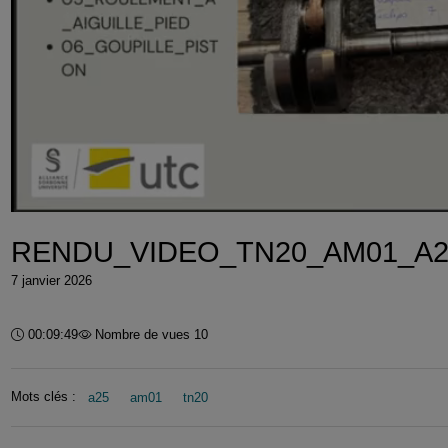
RENDU_VIDEO_TN20_AM01_A25_
7 janvier 2026
Durée :
00:09:49
Nombre de vues 10
Mots clés :
a25
am01
tn20